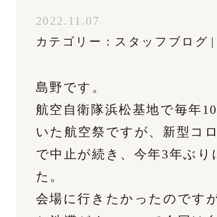
02
2022.11.07
カテゴリー：
スタッフブログ
島野です。
ルフォームはこちら
航空自衛隊浜松基地で毎年1
いた航空祭ですが、新型コ
で中止が続き、今年3年ぶり
た。
会場に行きたかったのです