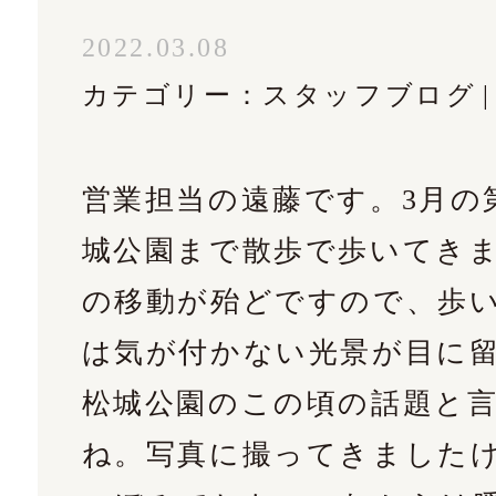
02
2022.03.08
カテゴリー：
スタッフブログ
営業担当の遠藤です。3月の
ルフォームはこちら
城公園まで散歩で歩いてき
の移動が殆どですので、歩
は気が付かない光景が目に
松城公園のこの頃の話題と
ね。写真に撮ってきました