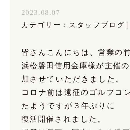
02
2023.08.07
カテゴリー：
スタッフブログ
皆さんこんにちは、営業の
ルフォームはこちら
浜松磐田信用金庫様が主催
加させていただきました。
コロナ前は遠征のゴルフコ
たようですが３年ぶりに
復活開催されました。