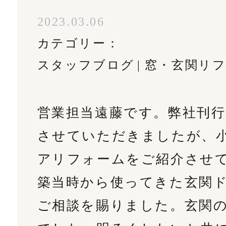
02
2023.03.06
カテゴリー：
スタッフブログ
窓・玄関リ
ルフォームはこちら
営業担当遠藤です。弊社刊
させていただきましたが、小
アリフォームをご紹介させ
築当時から使ってきた玄関
ご相談を賜りました。玄関